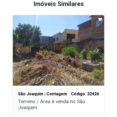
Imóveis Similares
arrow_back_ios
arrow_forward_ios
Previous
Next
São Joaquim | Contagem
Código. 32426
Terreno / Área à venda no São
Joaquim