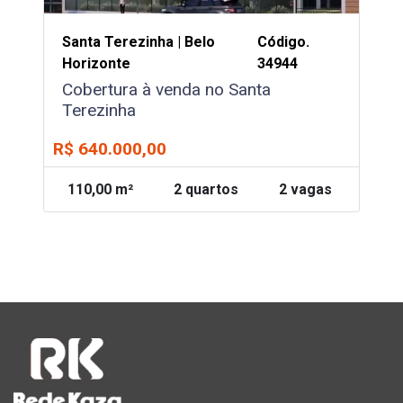
Santa Terezinha | Belo
Código.
Horizonte
34944
Cobertura à venda no Santa
Terezinha
R$ 640.000,00
110,00 m²
2 quartos
2 vagas