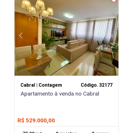
arrow_back_ios
arrow_forward_ios
Previous
Next
Cabral | Contagem
Código. 32177
Apartamento à venda no Cabral
R$ 529.000,00