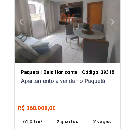
arrow_back_ios
arrow_forward_ios
Previous
Next
Paquetá | Belo Horizonte
Código. 39318
Apartamento à venda no Paquetá
R$ 360.000,00
61,00 m²
2 quartos
2 vagas